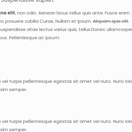
na elit
, non odio. Aenean lacus tellus quis ante. Fusce enim
unc posuere cubilia Curae, Nullam et ipsum.
Aliquam quis elit
.
spendisse vitae lectus varius quis, tellus.Donec ullamcorper
pus.
Pellentesque ac ipsum
.
vel turpis pellentesque egestas sit amet vel nunc. Nunc lobo
ssim semper.
vel turpis pellentesque egestas sit amet vel nunc. Nunc lobo
ssim semper.