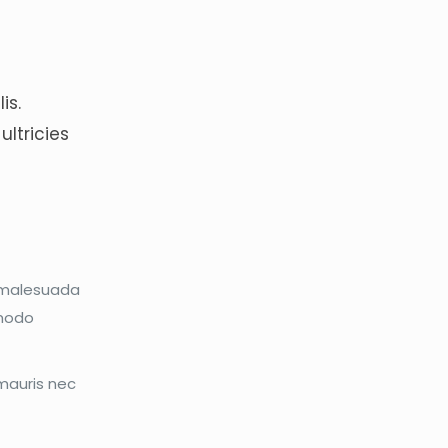
is.
ultricies
s malesuada
mmodo
 mauris nec