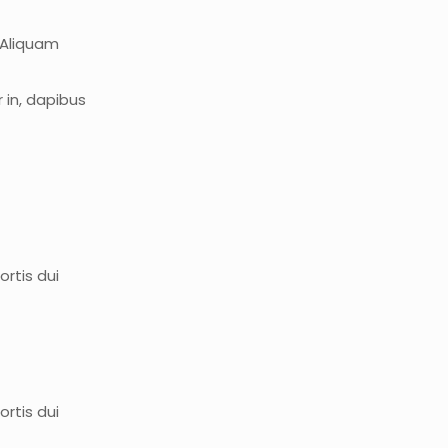
. Aliquam
 in, dapibus
rtis dui
rtis dui