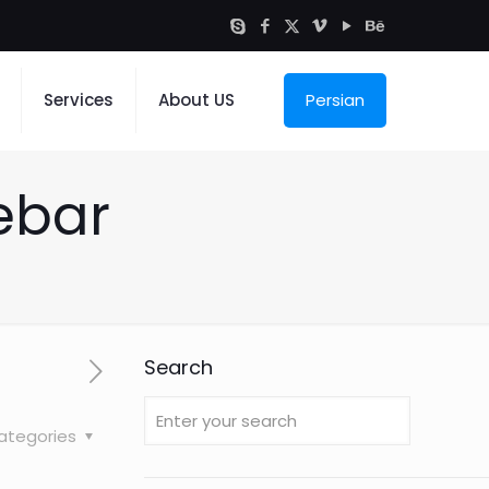
Services
About US
Persian
debar
Search
ategories