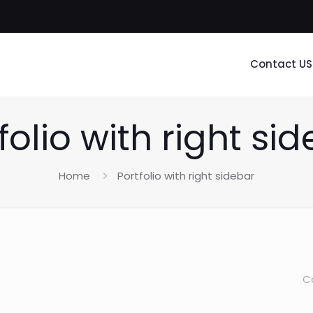
Contact US
folio with right si
Home
Portfolio with right sidebar
C