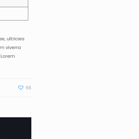
e, ultricies
am viverra
. Lorem
66