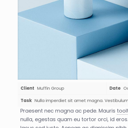
Client
Muffin Group
Date
Oc
Task
Nulla imperdiet sit amet magna. Vestibulu
Praesent nec magna ac pede. Mauris
tool
nulla, egestas quam eu tortor orci, id eros
lacus sed justo. Aenean ac dignissim nibh