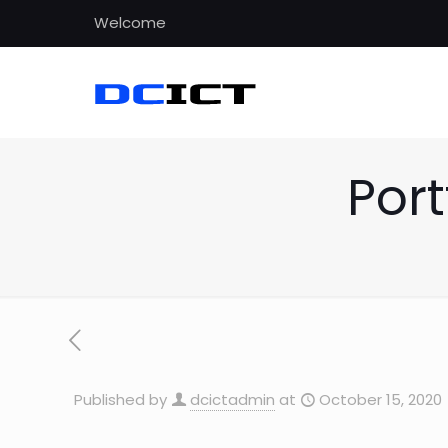
Welcome
Port
Published by
dcictadmin
at
October 15, 2020