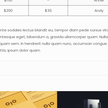
$150
–
Annie
$200
$35
Andy
s ante sodales lectus blandit eu, tempor diam pede cursus vita
ellentesque eget, bibendum a, gravida ullamcorper quam. Null
 Aliquam sem. In hendrerit nulla quam nunc, accumsan congue
gittis, ipsum dolor quam.